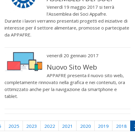
Venerdì 19 maggio 2017 si terrà
l'Assemblea dei Soci Appafre.
Durante i lavori verranno presentati progetti ed iniziative di
interesse per il settore alimentare, promosse o partecipate
da APPAFRE.
venerdì 20 gennaio 2017
Nuovo Sito Web
APPAFRE presenta il nuovo sito web,
completamente rinnovato nella grafica e nei contenuti, ora
ottimizzato anche per la navigazione da smartphone e
tablet.
(current)
(current)
(current)
(current)
(current)
(current)
(current)
(cur
6
2025
2023
2022
2021
2020
2019
2018