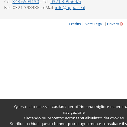
Cel:
348.6593130
- Tel:
0321.399564/5
Fax: 0321.398488 - eMail:
info@appafre.it
(h
Credits
|
Note Legali
|
Privacy
rif
i
co
Questo sito utilizza i
cookies
per offrirti una migliore esperien
navigazione.
Cliccando su "Accetto" acconsenti all'utilizzo dei cookies.
Se rifiuti o chiudi questo banner potrai ugualmente consultare il 